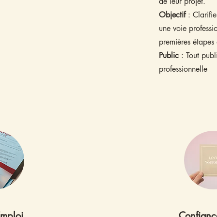
de leur projet.
Objectif
: Clarifie
une voie professio
premières étapes
Public
: Tout publi
professionnelle
Emploi
Confianc