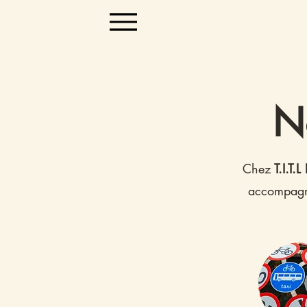
N
Chez
T.I.T.
accompagner