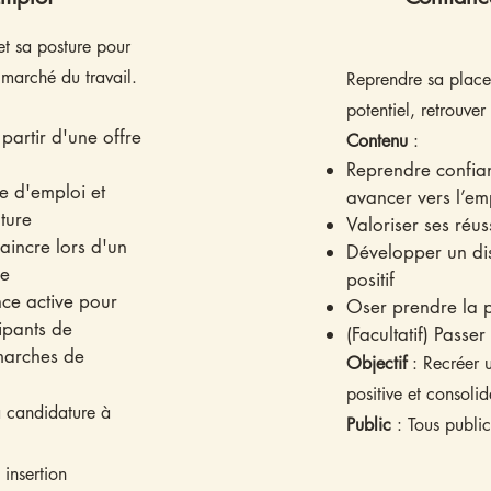
 et sa posture pour
e marché du travail.
​Reprendre sa place
potentiel, retrouver
partir d'une offre
Contenu
:
Reprendre confia
e d'emploi et
avancer vers l’em
ture
Valoriser ses réus
aincre lors d'un
Développer un dis
he
positif
nce active pour
Oser prendre la 
ipants de
(Facultatif) Passer
marches de
Objectif
: Recréer
positive et consolid
a candidature à
Public
: Tous public
 insertion