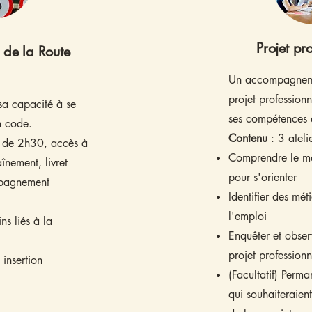
Projet pr
 de la Route
​Un accompagneme
projet professionn
sa capacité à se
ses compétences e
n code.
Contenu
: ​3 ateli
 de 2h30, accès à
Comprendre le ma
înement, livret
pour s'orienter
pagnement
Identifier des mét
l'emploi
ins liés à la
Enquêter et obser
projet professi
 insertion
(Facultatif) Perm
qui souhaiteraient